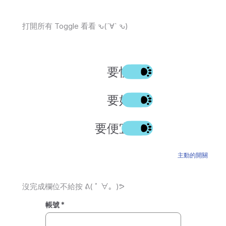
打開所有 Toggle 看看 ԅ(´∀` ԅ)
要快
要好
要便宜
主動的開關
沒完成欄位不給按 ᕕ( ﾟ ∀。)ᕗ
帳號 *