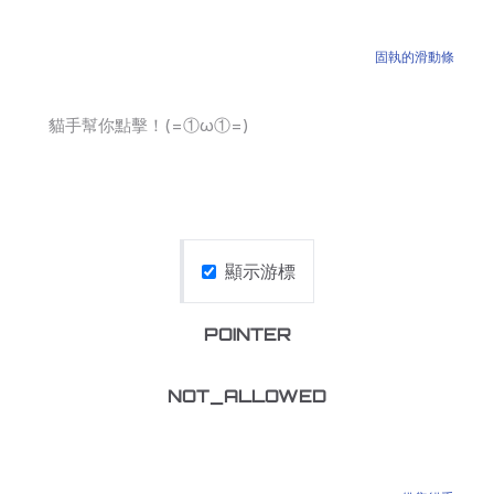
固執的滑動條
貓手幫你點擊！(=①ω①=)
顯示游標
POINTER
NOT_ALLOWED