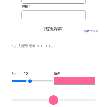
密碼 *
請完成表單
送出表單
調皮的按鈕
大丈夫能縮能伸 ◝( •ω• )◟
尺寸：: 40
顏色：