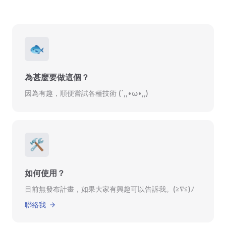
🐟
為甚麼要做這個？
因為有趣，順便嘗試各種技術 (´,,•ω•,,)
🛠
如何使用？
目前無發布計畫，如果大家有興趣可以告訴我。(≧∇≦)ﾉ
聯絡我